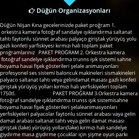
Düğün Organizasyonları
Düğün Nişan Kına gecelerinizde paket proğram 1.
orkestra kamera fotoğraf sandalye ışıklandırma saltanat
tahtı faytonlu sünnet arabası palyaço giriştak yürüyüş yolu
gazlı konfeti yarfiskiyesi kırmızı halı toplam paket
proğramlarınız PAKET PROĞRAM 2. Orkestra kamera
fotoğraf sandelye ışıklandırma trunns ışık sistemi sahne
boyama havai fişek gösterileri şelale animasyonları
profesyonel ses sistemi baloncuk makineleri sismakineleri
palyaco saltanat tahtı veya gelindamat masası gazlı konfeti
giriştak yürüyüş yolları kırmızı halı yerfıskiyeleri toplam
1750tl. PAKET PROĞRAM 3.Orkestra kamera
fotoğraf sandelye ışıklandırma trunss ışık sistemisahne
boyama havai fişek gösterileri şelaleanimasyonları
yerfıskiyeleri palyacolar faytonlu sünnet arabası vaya gelin
damat arabası saltanat tahtı veya gelin damat masası
giriştak (lake) yürüyüş yolları(lake) kırmızı halı sandelye
giydirme masa giydirme çocuklar için şişme oyun parkı